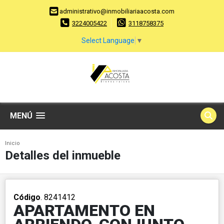
administrativo@inmobiliariaacosta.com
3224005422
3118758375
Select Language
▼
MENÚ
Inicio
Detalles del inmueble
Código
. 8241412
APARTAMENTO EN