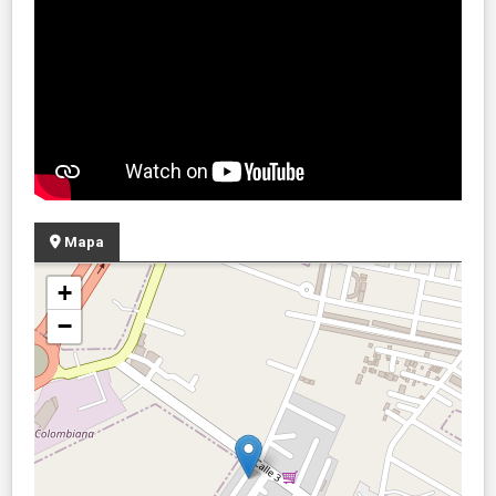
Mapa
+
−