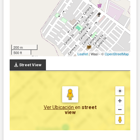
200 m
500 ft
Leaflet
| Wasi - ©
OpenStreetMap
Street View
Ver Ubicación
en
street
view