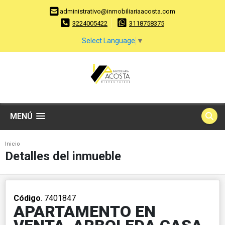
administrativo@inmobiliariaacosta.com
3224005422
3118758375
Select Language
▼
MENÚ
Inicio
Detalles del inmueble
Código
. 7401847
APARTAMENTO EN