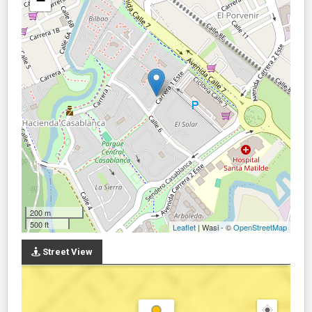
−
200 m
500 ft
Leaflet
| Wasi - ©
OpenStreetMap
Street View