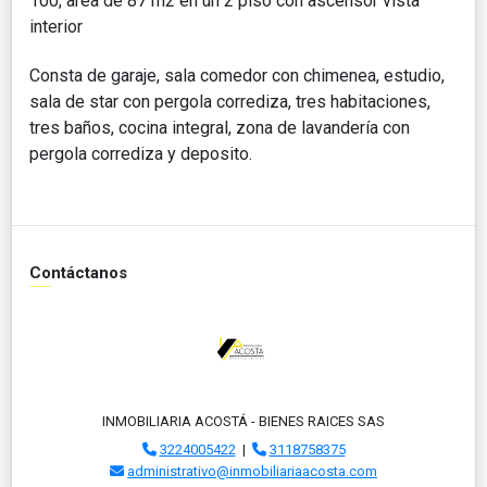
100, area de 87 m2 en un 2 piso con ascensor vista
interior
Consta de garaje, sala comedor con chimenea, estudio,
sala de star con pergola corrediza, tres habitaciones,
tres baños, cocina integral, zona de lavandería con
pergola corrediza y deposito.
Contáctanos
INMOBILIARIA ACOSTÁ - BIENES RAICES SAS
3224005422
|
3118758375
administrativo@inmobiliariaacosta.com