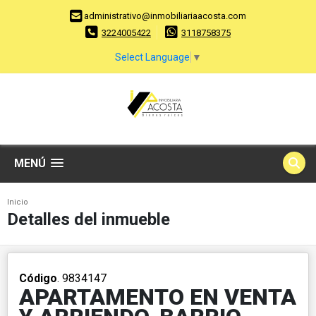
administrativo@inmobiliariaacosta.com
3224005422
3118758375
Select Language
▼
MENÚ
Inicio
Detalles del inmueble
Código
. 9834147
APARTAMENTO EN VENTA