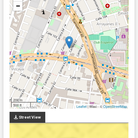
−
200 m
500 ft
Leaflet
| Wasi - ©
OpenStreetMap
Street View