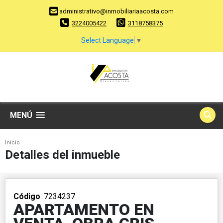
administrativo@inmobiliariaacosta.com
3224005422
3118758375
Select Language
▼
MENÚ
Inicio
Detalles del inmueble
Código
. 7234237
APARTAMENTO EN