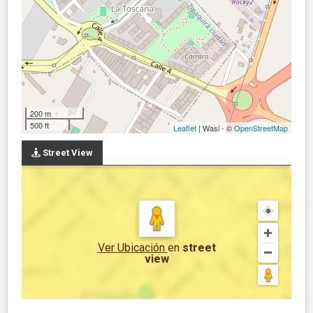
200 m
500 ft
Leaflet
| Wasi - ©
OpenStreetMap
Street View
Ver Ubicación
en
street
view