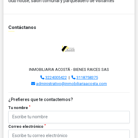
club house, salon comunal y parqueadero de visitantes
Contáctanos
INMOBILIARIA ACOSTÁ - BIENES RAICES SAS
3224005422
|
3118758375
administrativo@inmobiliariaacosta.com
¿Prefieres que te contactemos?
*
Tu nombre
*
Correo electrónico