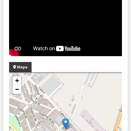
Mapa
+
−