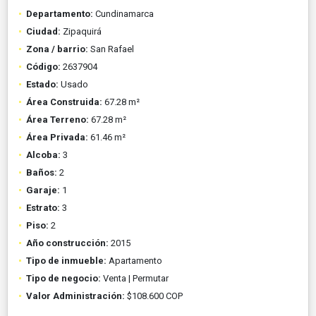
Departamento:
Cundinamarca
Ciudad:
Zipaquirá
Zona / barrio:
San Rafael
Código:
2637904
Estado:
Usado
Área Construida:
67.28 m²
Área Terreno:
67.28 m²
Área Privada:
61.46 m²
Alcoba:
3
Baños:
2
Garaje:
1
Estrato:
3
Piso:
2
Año construcción:
2015
Tipo de inmueble:
Apartamento
Tipo de negocio:
Venta | Permutar
Valor Administración:
$108.600 COP