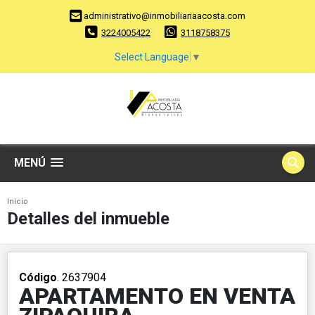
administrativo@inmobiliariaacosta.com
3224005422
3118758375
Select Language
▼
MENÚ
Inicio
Detalles del inmueble
Código
. 2637904
APARTAMENTO EN VENTA