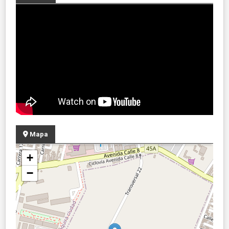
Mapa
+
−