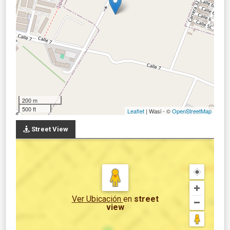
200 m
500 ft
Leaflet
| Wasi - ©
OpenStreetMap
Street View
Ver Ubicación
en
street
view