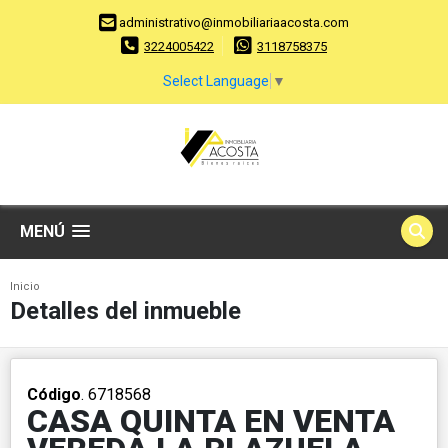
administrativo@inmobiliariaacosta.com
3224005422
3118758375
Select Language
▼
MENÚ
Inicio
Detalles del inmueble
Código
. 6718568
CASA QUINTA EN VENTA