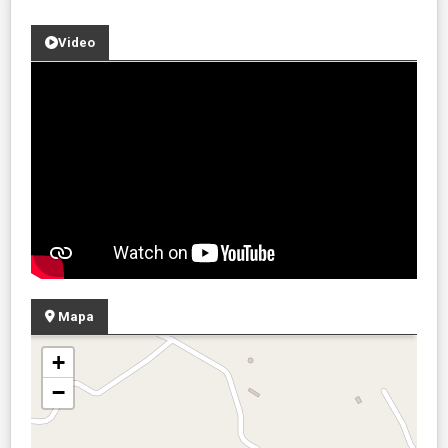
Video
Mapa
+
−