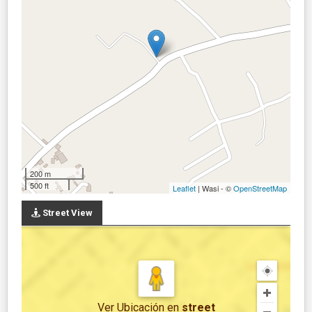
200 m
500 ft
Leaflet
| Wasi - ©
OpenStreetMap
Street View
Ver Ubicación
en
street