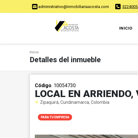
administrativo@inmobiliariaacosta.com
3224005
INICIO
Inicio
Detalles del inmueble
Código
. 10054730
LOCAL EN ARRIENDO, 
Zipaquirá, Cundinamarca, Colombia
PARA TU EMPRESA