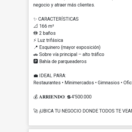
negocio y atraer más clientes.
✨ CARACTERÍSTICAS
📐 166 m²
🚻 2 baños
⚡ Luz trifásica
📍 Esquinero (mayor exposición)
🚗 Sobre vía principal – alto tráfico
🅿️ Bahía de parqueaderos
💼 IDEAL PARA:
Restaurantes • Minimercados • Gimnasios • Ofic
💰 𝐀𝐑𝐑𝐈𝐄𝐍𝐃𝐎: 💲4'500.000
🚀 ¡UBICA TU NEGOCIO DONDE TODOS TE VEA