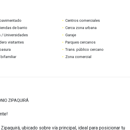
pavimentado
Centros comerciales
tiendas de barrio
Cerca zona urbana
 / Universidades
Garaje
ero visitantes
Parques cercanos
basura
Trans. público cercano
 bifamiliar
Zona comercial
ONIO ZIPAQUIRÁ
ante!
Zipaquirá, ubicado sobre vía principal, ideal para posicionar tu