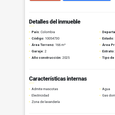
Detalles del inmueble
País:
Colombia
Depart
Código:
10054730
Estado:
Área Terreno:
166 m²
Área Pr
Garaje:
2
Estrato:
Año construcción:
2025
Tipo de
Características internas
Admite mascotas
Agua
Electricidad
Gas domi
Zona de lavandería