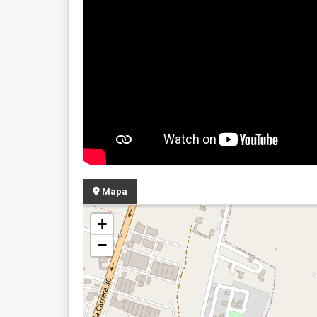
Mapa
+
−