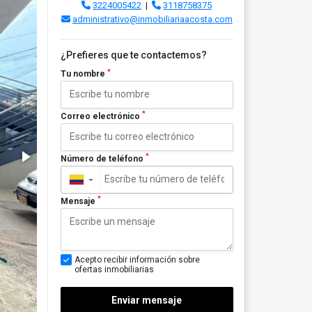
3224005422
|
3118758375
administrativo@inmobiliariaacosta.com
¿Prefieres que te contactemos?
*
Tu nombre
*
Correo electrónico
*
Número de teléfono
▼
*
Mensaje
Acepto recibir información sobre
ofertas inmobiliarias
Enviar mensaje