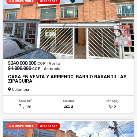
NO DISPONIBLE
Arrendado
$240.000.000
COP | Venta
$1.000.000
COP | Arriendo
CASA EN VENTA Y ARRIENDO, BARRIO BARANDILLAS
ZIPAQUIRA
Colombia
2
Área m
Alcoba
Baño(s)
120
4
2
NO DISPONIBLE
Arrendado