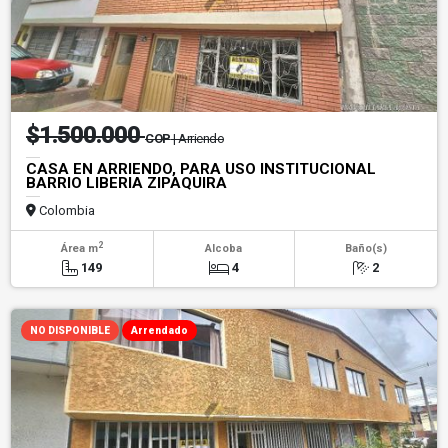
$1.500.000
COP
| Arriendo
CASA EN ARRIENDO, PARA USO INSTITUCIONAL
BARRIO LIBERIA ZIPAQUIRA
Colombia
2
Área m
Alcoba
Baño(s)
149
4
2
NO DISPONIBLE
Arrendado