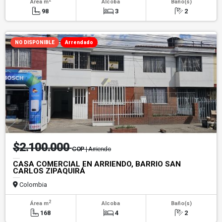
Área m
Alcoba
Baño(s)
98
3
2
NO DISPONIBLE
Arrendado
$2.100.000
COP
| Arriendo
CASA COMERCIAL EN ARRIENDO, BARRIO SAN
CARLOS ZIPAQUIRÁ
Colombia
2
Área m
Alcoba
Baño(s)
168
4
2