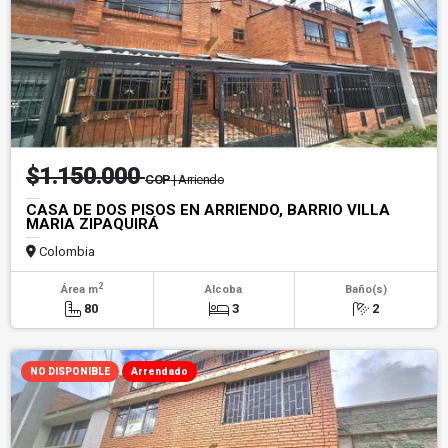
$1.150.000
COP
| Arriendo
CASA DE DOS PISOS EN ARRIENDO, BARRIO VILLA
MARIA ZIPAQUIRÁ
Colombia
2
Área m
Alcoba
Baño(s)
80
3
2
NO DISPONIBLE
Arrendado