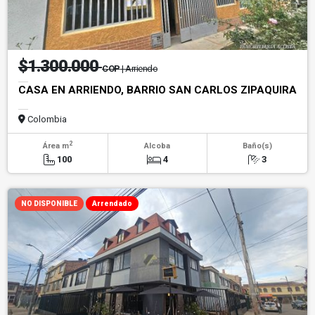
$1.300.000
COP
| Arriendo
CASA EN ARRIENDO, BARRIO SAN CARLOS ZIPAQUIRA
Colombia
2
Área m
Alcoba
Baño(s)
100
4
3
NO DISPONIBLE
Arrendado