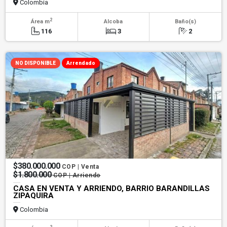
Colombia
2
Área m
Alcoba
Baño(s)
116
3
2
NO DISPONIBLE
Arrendado
$380.000.000
COP | Venta
$1.800.000
COP | Arriendo
CASA EN VENTA Y ARRIENDO, BARRIO BARANDILLAS
ZIPAQUIRA
Colombia
2