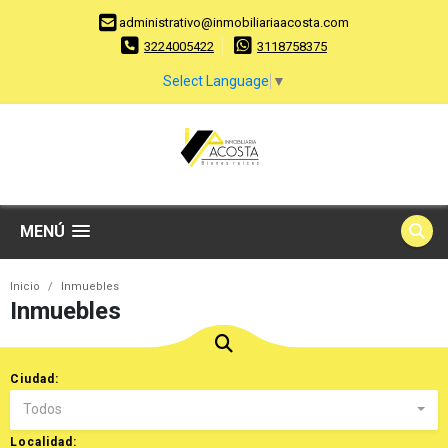
administrativo@inmobiliariaacosta.com
3224005422
3118758375
Select Language
▼
MENÚ
Inicio
Inmuebles
Inmuebles
Ciudad:
Todos
Localidad: