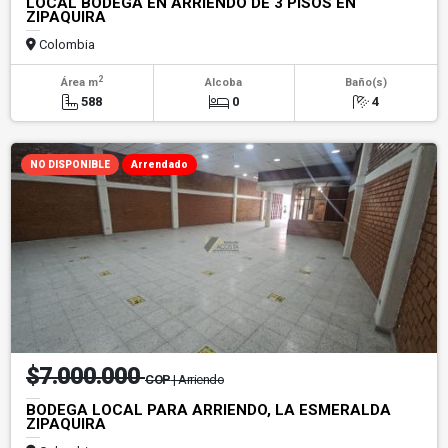
LOCAL BODEGA EN ARRIENDO DE 3 PISOS EN
ZIPAQUIRA
Colombia
2
Área m
Alcoba
Baño(s)
588
0
4
NO DISPONIBLE
Arrendado
$7.000.000
COP
| Arriendo
BODEGA LOCAL PARA ARRIENDO, LA ESMERALDA
ZIPAQUIRA