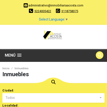
administrativo@inmobiliariaacosta.com
3224005422
3118758375
Select Language
▼
MENÚ
Inicio
Inmuebles
Inmuebles
Ciudad:
Todos
Localidad: