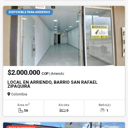
DISPONIBLE PARA ARRIENDO
$2.000.000
COP
| Arriendo
LOCAL EN ARRIENDO, BARRIO SAN RAFAEL
ZIPAQUIRÁ
Colombia
2
Área m
Alcoba
Baño(s)
56
0
1