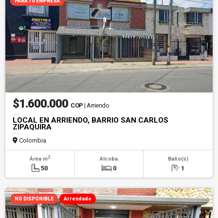
PARA TU EMPRESA
$1.600.000
COP
| Arriendo
LOCAL EN ARRIENDO, BARRIO SAN CARLOS
ZIPAQUIRA
Colombia
2
Área m
Alcoba
Baño(s)
50
0
1
NO DISPONIBLE
Arrendado