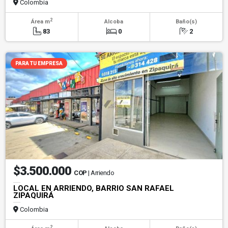
Colombia
2
Área m
Alcoba
Baño(s)
83
0
2
PARA TU EMPRESA
$3.500.000
COP
| Arriendo
LOCAL EN ARRIENDO, BARRIO SAN RAFAEL
ZIPAQUIRÁ
Colombia
2