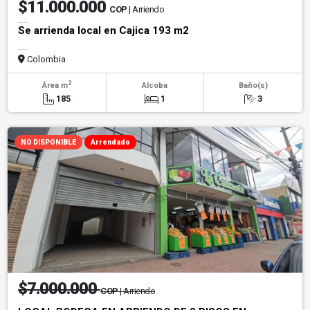
$11.000.000
COP
| Arriendo
Se arrienda local en Cajica 193 m2
Colombia
2
Área m
Alcoba
Baño(s)
185
1
3
NO DISPONIBLE
Arrendado
$7.000.000
COP
| Arriendo