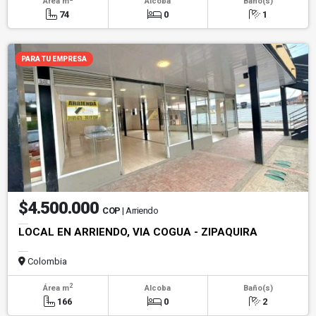
Área m
Alcoba
Baño(s)
74
0
1
PARA TU EMPRESA
$4.500.000
COP
| Arriendo
LOCAL EN ARRIENDO, VIA COGUA - ZIPAQUIRA
Colombia
2
Área m
Alcoba
Baño(s)
166
0
2